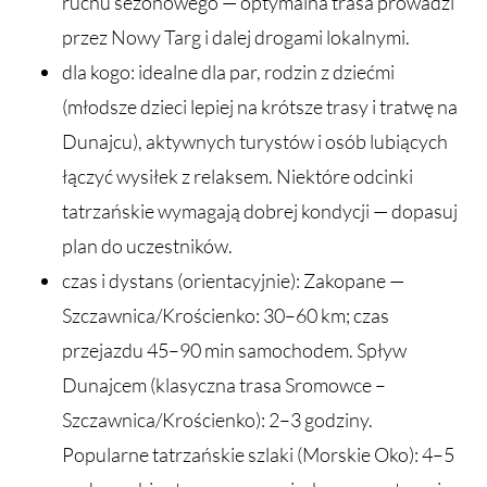
ruchu sezonowego — optymalna trasa prowadzi
przez Nowy Targ i dalej drogami lokalnymi.
dla kogo: idealne dla par, rodzin z dziećmi
(młodsze dzieci lepiej na krótsze trasy i tratwę na
Dunajcu), aktywnych turystów i osób lubiących
łączyć wysiłek z relaksem. Niektóre odcinki
tatrzańskie wymagają dobrej kondycji — dopasuj
plan do uczestników.
czas i dystans (orientacyjnie): Zakopane —
Szczawnica/Krościenko: 30–60 km; czas
przejazdu 45–90 min samochodem. Spływ
Dunajcem (klasyczna trasa Sromowce –
Szczawnica/Krościenko): 2–3 godziny.
Popularne tatrzańskie szlaki (Morskie Oko): 4–5