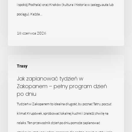
i spokój Podhala) oraz Kraków (kultura i historia w zasięgu auta lub
pociągu). Każda…
18 czerwca 2026
Jak
Trasy
zaplanować
tydzień
Jak zaplanować tydzień w
Zakopanem – pełny program dzień
w
po dniu
Zakopanem
Tydzień w Zakopanem to idealna długość, by poznać Tatry, poczuć
–
klimat Krupówek, spróbować lokalnej kuchni i znaleźć chwilę na
pełny
relaks. Ten przewodnik dzień po dniu pomoże zaplanować
program