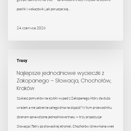
posiłki i wskazówki, jak poruszać się…
24 czerwca 2026
Najlepsze
Trasy
jednodniowe
wycieczki
Najlepsze jednodniowe wycieczki z
Zakopanego – Słowacja, Chochołów,
z
Kraków
Zakopanego
Szukasz pomysłów na szybki wypad z Zakopanego, który da dużo
–
wrażeń, a nie zabierze całego dnia na dojazd? W tym przewodniku
Słowacja,
zbieram sprawdzone jednodniowe trasy — trzy propozycje:
Chochołów,
Słowacja (Tatry po słowackiej stronie), Chochołów (drewniana wieś
Kraków