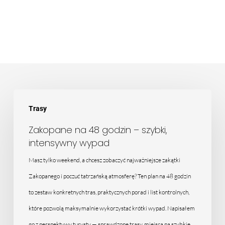
Zakopane
Trasy
na
48
Zakopane na 48 godzin – szybki,
intensywny wypad
godzin
–
Masz tylko weekend, a chcesz zobaczyć najważniejsze zakątki
szybki,
Zakopanego i poczuć tatrzańską atmosferę? Ten plan na 48 godzin
intensywny
to zestaw konkretnych tras, praktycznych porad i list kontrolnych,
wypad
które pozwolą maksymalnie wykorzystać krótki wypad. Napisałem
go z perspektywy turysty — sprawdzone trasy, miejsca na szybkie