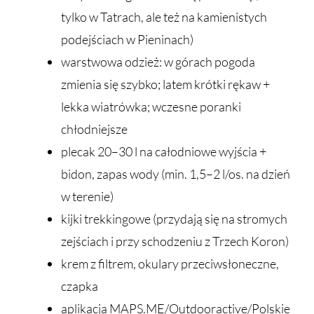
tylko w Tatrach, ale też na kamienistych
podejściach w Pieninach)
warstwowa odzież: w górach pogoda
zmienia się szybko; latem krótki rękaw +
lekka wiatrówka; wczesne poranki
chłodniejsze
plecak 20–30 l na całodniowe wyjścia +
bidon, zapas wody (min. 1,5–2 l/os. na dzień
w terenie)
kijki trekkingowe (przydają się na stromych
zejściach i przy schodzeniu z Trzech Koron)
krem z filtrem, okulary przeciwsłoneczne,
czapka
aplikacja MAPS.ME/Outdooractive/Polskie