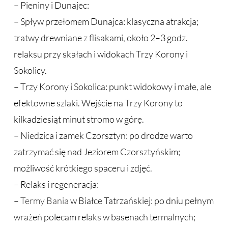
– Pieniny i Dunajec:
– Spływ przełomem Dunajca: klasyczna atrakcja;
tratwy drewniane z flisakami, około 2–3 godz.
relaksu przy skałach i widokach Trzy Korony i
Sokolicy.
– Trzy Korony i Sokolica: punkt widokowy i małe, ale
efektowne szlaki. Wejście na Trzy Korony to
kilkadziesiąt minut stromo w górę.
– Niedzica i zamek Czorsztyn: po drodze warto
zatrzymać się nad Jeziorem Czorsztyńskim;
możliwość krótkiego spaceru i zdjęć.
– Relaks i regeneracja:
–
Termy Bania
w Białce Tatrzańskiej: po dniu pełnym
wrażeń polecam relaks w basenach termalnych;