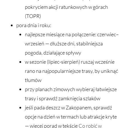
pokryciem akcji ratunkowych w górach
(TOPR)
pora dnia i roku:
najlepsze miesiące na połączenie: czerwiec–
wrzesień — dłuższe dni, stabilniejsza
pogoda, działające spływy
w sezonie (lipiec-sierpień) ruszaj wcześnie
rano na najpopularniejsze trasy, by uniknąć
tłumów
przy planach zimowych wybieraj łatwiejsze
trasy i sprawdź zamknięcia szlaków
jeśli pada deszcz w Zakopanem, sprawdź
opcje na dzień w termach lub atrakcje kryte
— więcej porad w tekście
Co robić w