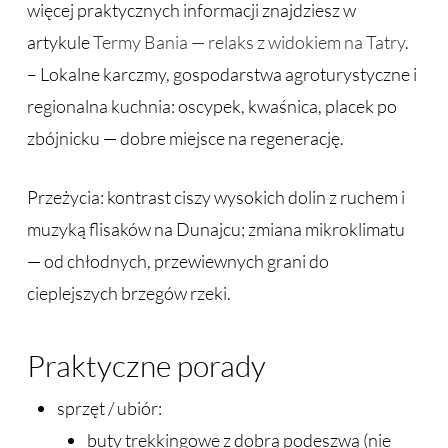
więcej praktycznych informacji znajdziesz w
artykule
Termy Bania — relaks z widokiem na Tatry
.
– Lokalne karczmy, gospodarstwa agroturystyczne i
regionalna kuchnia: oscypek, kwaśnica, placek po
zbójnicku — dobre miejsce na regenerację.
Przeżycia: kontrast ciszy wysokich dolin z ruchem i
muzyką flisaków na Dunajcu; zmiana mikroklimatu
— od chłodnych, przewiewnych grani do
cieplejszych brzegów rzeki.
Praktyczne porady
sprzęt / ubiór:
buty trekkingowe z dobrą podeszwą (nie