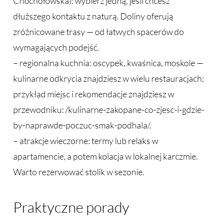
Chochołowska): wybierz jedną, jeśli chcesz
dłuższego kontaktu z naturą. Doliny oferują
zróżnicowane trasy — od łatwych spacerów do
wymagających podejść.
– regionalna kuchnia: oscypek, kwaśnica, moskole —
kulinarne odkrycia znajdziesz w wielu restauracjach;
przykład miejsc i rekomendacje znajdziesz w
przewodniku: /kulinarne-zakopane-co-zjesc-i-gdzie-
by-naprawde-poczuc-smak-podhala/.
– atrakcje wieczorne: termy lub relaks w
apartamencie, a potem kolacja w lokalnej karczmie.
Warto rezerwować stolik w sezonie.
Praktyczne porady