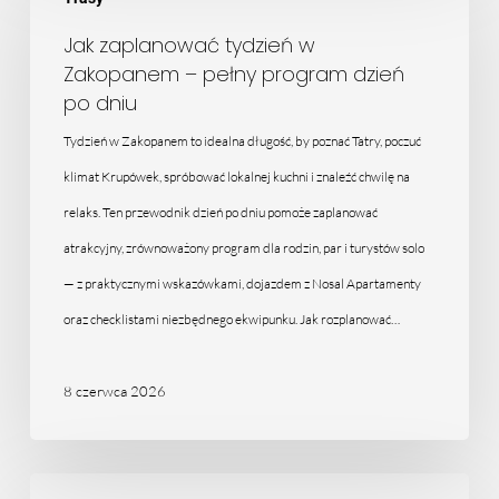
zaplanować
tydzień
Jak zaplanować tydzień w
Zakopanem – pełny program dzień
w
po dniu
Zakopanem
Tydzień w Zakopanem to idealna długość, by poznać Tatry, poczuć
–
klimat Krupówek, spróbować lokalnej kuchni i znaleźć chwilę na
pełny
relaks. Ten przewodnik dzień po dniu pomoże zaplanować
program
atrakcyjny, zrównoważony program dla rodzin, par i turystów solo
dzień
— z praktycznymi wskazówkami, dojazdem z Nosal Apartamenty
po
oraz checklistami niezbędnego ekwipunku. Jak rozplanować…
dniu
8 czerwca 2026
Jak