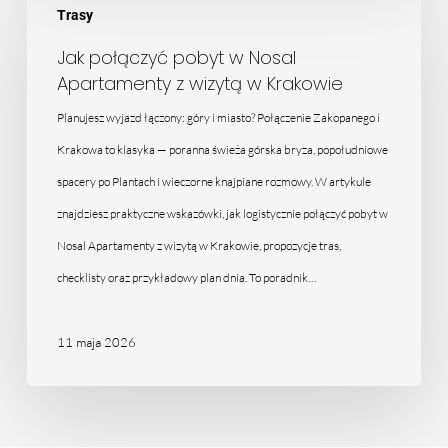
Trasy
połączyć
pobyt
Jak połączyć pobyt w Nosal
Apartamenty z wizytą w Krakowie
w
Nosal
Planujesz wyjazd łączony: góry i miasto? Połączenie Zakopanego i
Apartamenty
Krakowa to klasyka — poranna świeża górska bryza, popołudniowe
z
spacery po Plantach i wieczorne knajpiane rozmowy. W artykule
wizytą
znajdziesz praktyczne wskazówki, jak logistycznie połączyć pobyt w
w
Nosal Apartamenty z wizytą w Krakowie, propozycje tras,
Krakowie
checklisty oraz przykładowy plan dnia. To poradnik…
11 maja 2026