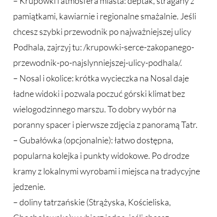
– Krupówki i atmosfera miasta: deptak, stragany z
pamiątkami, kawiarnie i regionalne smażalnie. Jeśli
chcesz szybki przewodnik po najważniejszej ulicy
Podhala, zajrzyj tu: /krupowki-serce-zakopanego-
przewodnik-po-najslynniejszej-ulicy-podhala/.
– Nosal i okolice: krótka wycieczka na Nosal daje
ładne widoki i pozwala poczuć górski klimat bez
wielogodzinnego marszu. To dobry wybór na
poranny spacer i pierwsze zdjęcia z panoramą Tatr.
– Gubałówka (opcjonalnie): łatwo dostępna,
popularna kolejka i punkty widokowe. Po drodze
kramy z lokalnymi wyrobami i miejsca na tradycyjne
jedzenie.
– doliny tatrzańskie (Strążyska, Kościeliska,