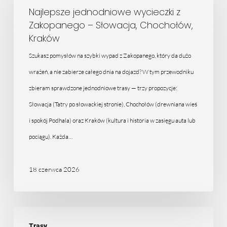
wycieczki
Najlepsze jednodniowe wycieczki z
Zakopanego – Słowacja, Chochołów,
z
Kraków
Zakopanego
Szukasz pomysłów na szybki wypad z Zakopanego, który da dużo
–
wrażeń, a nie zabierze całego dnia na dojazd? W tym przewodniku
Słowacja,
zbieram sprawdzone jednodniowe trasy — trzy propozycje:
Chochołów,
Słowacja (Tatry po słowackiej stronie), Chochołów (drewniana wieś
Kraków
i spokój Podhala) oraz Kraków (kultura i historia w zasięgu auta lub
pociągu). Każda…
18 czerwca 2026
Jak
Trasy