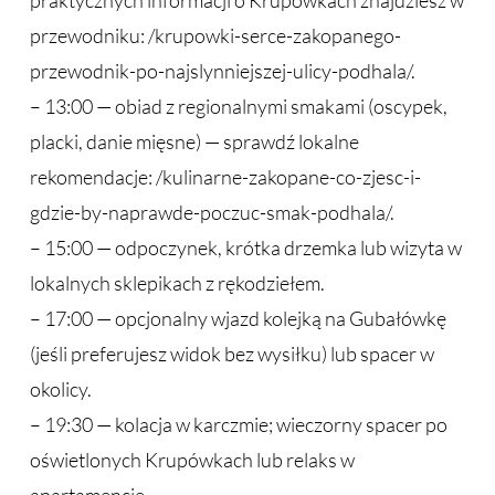
praktycznych informacji o Krupówkach znajdziesz w
przewodniku: /krupowki-serce-zakopanego-
przewodnik-po-najslynniejszej-ulicy-podhala/.
– 13:00 — obiad z regionalnymi smakami (oscypek,
placki, danie mięsne) — sprawdź lokalne
rekomendacje: /kulinarne-zakopane-co-zjesc-i-
gdzie-by-naprawde-poczuc-smak-podhala/.
– 15:00 — odpoczynek, krótka drzemka lub wizyta w
lokalnych sklepikach z rękodziełem.
– 17:00 — opcjonalny wjazd kolejką na Gubałówkę
(jeśli preferujesz widok bez wysiłku) lub spacer w
okolicy.
– 19:30 — kolacja w karczmie; wieczorny spacer po
oświetlonych Krupówkach lub relaks w