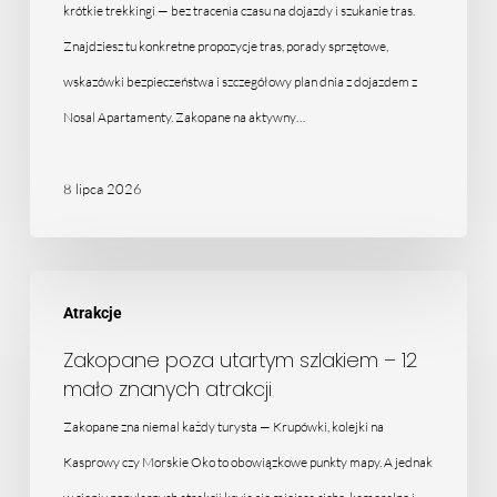
rower,
krótkie trekkingi — bez tracenia czasu na dojazdy i szukanie tras.
trekking
Znajdziesz tu konkretne propozycje tras, porady sprzętowe,
wskazówki bezpieczeństwa i szczegółowy plan dnia z dojazdem z
Nosal Apartamenty. Zakopane na aktywny…
8 lipca 2026
Zakopane
Atrakcje
poza
utartym
Zakopane poza utartym szlakiem – 12
mało znanych atrakcji
szlakiem
–
Zakopane zna niemal każdy turysta — Krupówki, kolejki na
12
Kasprowy czy Morskie Oko to obowiązkowe punkty mapy. A jednak