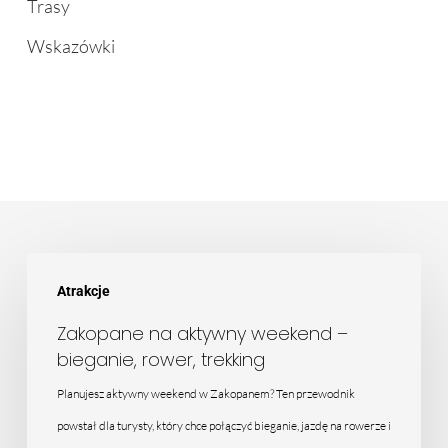
Trasy
Wskazówki
Zakopane
Atrakcje
na
aktywny
Zakopane na aktywny weekend –
bieganie, rower, trekking
weekend
–
Planujesz aktywny weekend w Zakopanem? Ten przewodnik
bieganie,
powstał dla turysty, który chce połączyć bieganie, jazdę na rowerze i