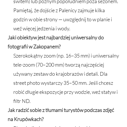
świtem) lub późnym popołudniem poza sezonem.
Pamiętaj, że dojście z Palenicy zajmuje kilka
godzin w obie strony — uwzględnij to w planie i
weź więcej jedzenia i wody.
Jaki obiektyw jest najbardziej uniwersalny do
fotografii w Zakopanem?
Szerokokątny zoom (np. 16–35 mm) i uniwersalny
tele-zoom (70–200 mm) tworzą najczęściej
używany zestaw do krajobrazów i detali. Dla
street photo wystarczy 35–50 mm. Jeśli chcesz
robić długie ekspozycje przy wodzie, weź statyw i
filtr ND.
Jak radzić sobie z tłumami turystów podczas zdjęć
na Krupówkach?