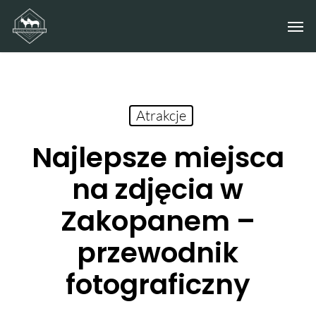
Skip
Men
to
main
content
Atrakcje
Najlepsze miejsca
na zdjęcia w
Zakopanem –
przewodnik
fotograficzny