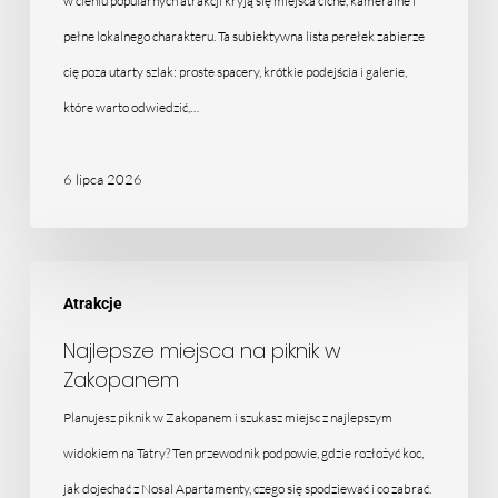
mało
w cieniu popularnych atrakcji kryją się miejsca ciche, kameralne i
znanych
pełne lokalnego charakteru. Ta subiektywna lista perełek zabierze
atrakcji
cię poza utarty szlak: proste spacery, krótkie podejścia i galerie,
które warto odwiedzić,…
6 lipca 2026
Najlepsze
Atrakcje
miejsca
na
Najlepsze miejsca na piknik w
Zakopanem
piknik
w
Planujesz piknik w Zakopanem i szukasz miejsc z najlepszym
Zakopanem
widokiem na Tatry? Ten przewodnik podpowie, gdzie rozłożyć koc,
jak dojechać z Nosal Apartamenty, czego się spodziewać i co zabrać.