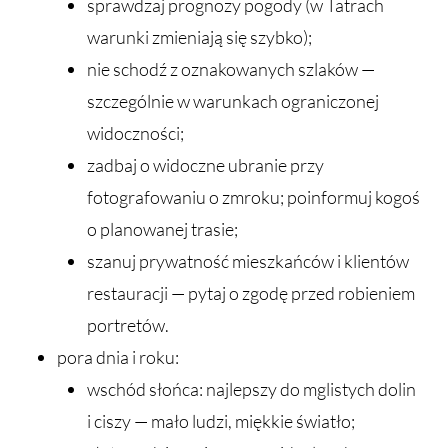
sprawdzaj prognozy pogody (w Tatrach
warunki zmieniają się szybko);
nie schodź z oznakowanych szlaków —
szczególnie w warunkach ograniczonej
widoczności;
zadbaj o widoczne ubranie przy
fotografowaniu o zmroku; poinformuj kogoś
o planowanej trasie;
szanuj prywatność mieszkańców i klientów
restauracji — pytaj o zgodę przed robieniem
portretów.
pora dnia i roku:
wschód słońca: najlepszy do mglistych dolin
i ciszy — mało ludzi, miękkie światło;