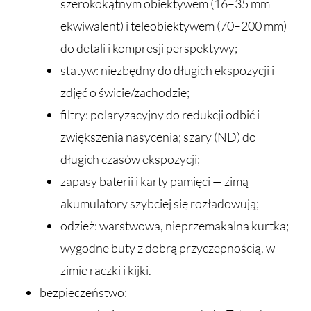
szerokokątnym obiektywem (16–35 mm
ekwiwalent) i teleobiektywem (70–200 mm)
do detali i kompresji perspektywy;
statyw: niezbędny do długich ekspozycji i
zdjęć o świcie/zachodzie;
filtry: polaryzacyjny do redukcji odbić i
zwiększenia nasycenia; szary (ND) do
długich czasów ekspozycji;
zapasy baterii i karty pamięci — zimą
akumulatory szybciej się rozładowują;
odzież: warstwowa, nieprzemakalna kurtka;
wygodne buty z dobrą przyczepnością, w
zimie raczki i kijki.
bezpieczeństwo: