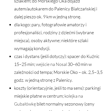
szlakiem; do Morskiego Oka dojazd
autem/autokarem do Palenicy Białczańskiej i
dalej pieszo ok. 9 km w jedną stronę.
dla kogo: pary, fotografowie amatorzy i
profesjonaliści, rodziny z dziećmi (wybrane
miejsca), osoby aktywne; niektóre szlaki
wymagają kondycji.
czas i dystans (jeśli dotyczy): spacer do Kuźnic
15–25 min;
wejście na Nosal
30–60 min w
zależności od tempa; Morskie Oko – ok. 2,5–3,5
godz. w jedną stronę z Palenicy.
koszty (orientacyjnie, jeśli to ma sens): parkingi
miejskie płatne w centrum;
kolejka na
Gubałówkę
bilet normalny sezonowy (ceny