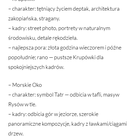
– charakter: tętniący życiem deptak, architektura
zakopiańska, stragany.
– kadry: street photo, portrety w naturalnym
środowisku, detale rękodzieła.
– najlepsza pora: złota godzina wieczorem i późne
popołudnie; rano — pustsze Krupówki dla
spokojniejszych kadrów.
– Morskie Oko
– charakter: symbol Tatr — odbicia w tafli, masyw
Rysów w tle.
– kadry: odbicia gór w jeziorze, szerokie
panoramiczne kompozycje, kadry z ławkami/ciągami
drzew.