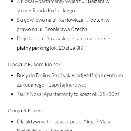
Z
Nosal Apartamenty
wyjedź ul. Balzera w
stronę Ronda Kuźnickiego
Skręć w lewo na ul. Karłowicza → potem w
prawo na ul. Bronisława Czecha
Dojedź do ul. Strążyskiej – tam znajduje się
płatny parking
(ok. 20 zł za 3h)
Opcja 2: Busem lub taxi
Busy do Doliny Strążyskiej odjeżdżają z centrum
Zakopanego – zapytaj kierowcę
Taxi z
Nosal Apartamenty
to koszt ok. 25–30 zł
Opcja 3: Pieszo
Dla aktywnych – spacer przez Aleje 3 Maja,
Kościeliską i ul. Strążyską