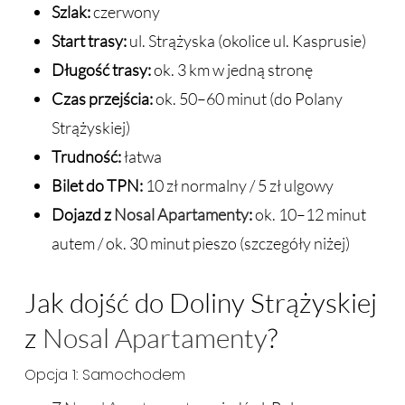
Szlak:
czerwony
Start trasy:
ul. Strążyska (okolice ul. Kasprusie)
Długość trasy:
ok. 3 km w jedną stronę
Czas przejścia:
ok. 50–60 minut (do Polany
Strążyskiej)
Trudność:
łatwa
Bilet do TPN:
10 zł normalny / 5 zł ulgowy
Dojazd z
Nosal Apartamenty
:
ok. 10–12 minut
autem / ok. 30 minut pieszo (szczegóły niżej)
Jak dojść do Doliny Strążyskiej
z
Nosal Apartamenty
?
Opcja 1: Samochodem