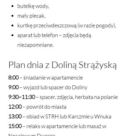
butelkę wody,
mały plecak,
kurtkę przeciwdeszczową (w razie pogody),
aparat lub telefon – zdjęcia będą
niezapomniane.
Plan dnia z Doliną Strążyską
8:00
– śniadanie w apartamencie
9:00
– wyjazd lub spacer do Doliny
9:30–11:30
– spacer, zdjęcia, herbata na polanie
12:00
– powrót do miasta
13:00
– obiad w STRH lub Karczmie u Wnuka
15:00
– relaks w apartamencie lub masaż w
Nosalowym Dworze