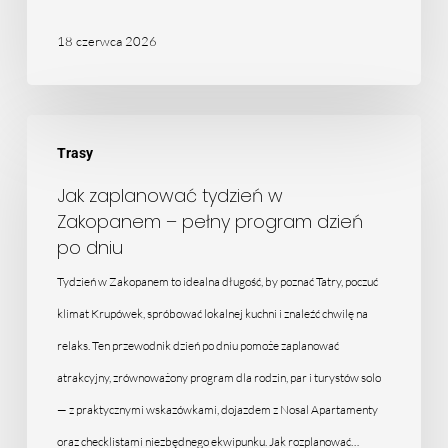
18 czerwca 2026
Jak
Trasy
zaplanować
tydzień
Jak zaplanować tydzień w
Zakopanem – pełny program dzień
w
po dniu
Zakopanem
Tydzień w Zakopanem to idealna długość, by poznać Tatry, poczuć
–
klimat Krupówek, spróbować lokalnej kuchni i znaleźć chwilę na
pełny
relaks. Ten przewodnik dzień po dniu pomoże zaplanować
program
atrakcyjny, zrównoważony program dla rodzin, par i turystów solo
dzień
— z praktycznymi wskazówkami, dojazdem z Nosal Apartamenty
po
oraz checklistami niezbędnego ekwipunku. Jak rozplanować…