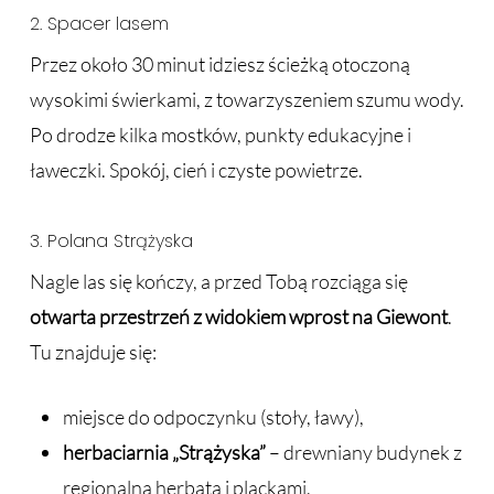
2. Spacer lasem
Przez około 30 minut idziesz ścieżką otoczoną
wysokimi świerkami, z towarzyszeniem szumu wody.
Po drodze kilka mostków, punkty edukacyjne i
ławeczki. Spokój, cień i czyste powietrze.
3. Polana Strążyska
Nagle las się kończy, a przed Tobą rozciąga się
otwarta przestrzeń z widokiem wprost na Giewont
.
Tu znajduje się:
miejsce do odpoczynku (stoły, ławy),
herbaciarnia „Strążyska”
– drewniany budynek z
regionalną herbatą i plackami,