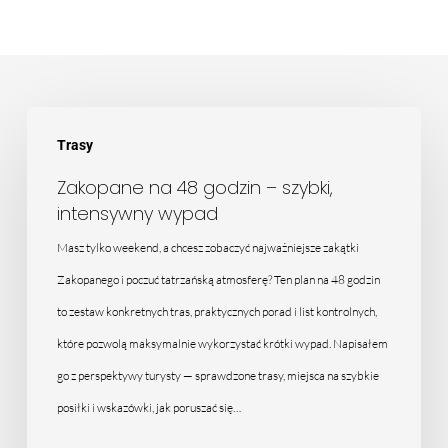
Zakopane
Trasy
na
48
Zakopane na 48 godzin – szybki,
intensywny wypad
godzin
–
Masz tylko weekend, a chcesz zobaczyć najważniejsze zakątki
szybki,
Zakopanego i poczuć tatrzańską atmosferę? Ten plan na 48 godzin
intensywny
to zestaw konkretnych tras, praktycznych porad i list kontrolnych,
wypad
które pozwolą maksymalnie wykorzystać krótki wypad. Napisałem
go z perspektywy turysty — sprawdzone trasy, miejsca na szybkie
posiłki i wskazówki, jak poruszać się…