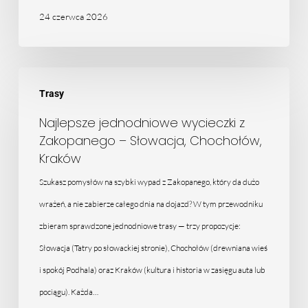
24 czerwca 2026
Najlepsze
Trasy
jednodniowe
wycieczki
Najlepsze jednodniowe wycieczki z
Zakopanego – Słowacja, Chochołów,
z
Kraków
Zakopanego
Szukasz pomysłów na szybki wypad z Zakopanego, który da dużo
–
wrażeń, a nie zabierze całego dnia na dojazd? W tym przewodniku
Słowacja,
zbieram sprawdzone jednodniowe trasy — trzy propozycje:
Chochołów,
Słowacja (Tatry po słowackiej stronie), Chochołów (drewniana wieś
Kraków
i spokój Podhala) oraz Kraków (kultura i historia w zasięgu auta lub
pociągu). Każda…