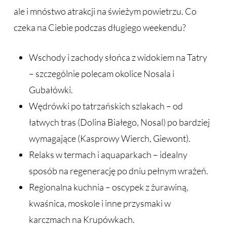
ale i mnóstwo atrakcji na świeżym powietrzu. Co
czeka na Ciebie podczas długiego weekendu?
Wschody i zachody słońca z widokiem na Tatry
– szczególnie polecam okolice Nosala i
Gubałówki.
Wędrówki po tatrzańskich szlakach – od
łatwych tras (Dolina Białego, Nosal) po bardziej
wymagające (Kasprowy Wierch, Giewont).
Relaks w termach i aquaparkach – idealny
sposób na regenerację po dniu pełnym wrażeń.
Regionalna kuchnia – oscypek z żurawiną,
kwaśnica, moskole i inne przysmaki w
karczmach na Krupówkach.