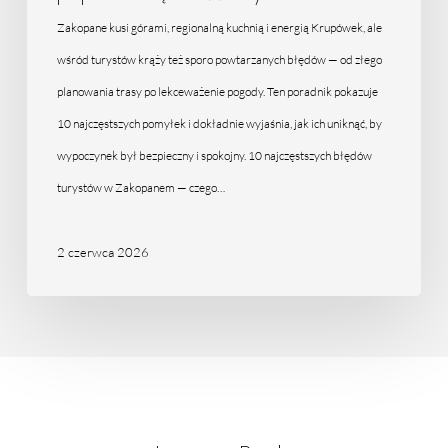
które
Zakopane kusi górami, regionalną kuchnią i energią Krupówek, ale
popełnia
wśród turystów krąży też sporo powtarzanych błędów — od złego
większość
planowania trasy po lekceważenie pogody. Ten poradnik pokazuje
turystów
10 najczęstszych pomyłek i dokładnie wyjaśnia, jak ich uniknąć, by
wypoczynek był bezpieczny i spokojny. 10 najczęstszych błędów
turystów w Zakopanem — czego…
2 czerwca 2026