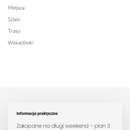
Miejsca
Szlaki
Trasy
Wskazówki
Zakopane
Informacje praktyczne
na
długi
Zakopane na długi weekend – plan 3