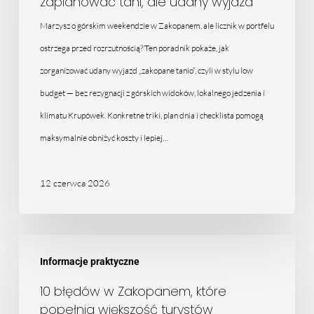
zaplanować tani, ale udany wyjazd
–
jak
Marzysz o górskim weekendzie w Zakopanem, ale licznik w portfelu
zaplanować
ostrzega przed rozrzutnością? Ten poradnik pokaże, jak
tani,
zorganizować udany wyjazd „zakopane tanio”, czyli w stylu low
ale
budget — bez rezygnacji z górskich widoków, lokalnego jedzenia i
udany
klimatu Krupówek. Konkretne triki, plan dnia i checklista pomogą
wyjazd
maksymalnie obniżyć koszty i lepiej…
12 czerwca 2026
10
Informacje praktyczne
błędów
w
10 błędów w Zakopanem, które
popełnia większość turystów
Zakopanem,