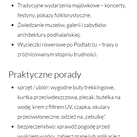
Tradycyjne wydarzenia majówkowe – koncerty,
festyny, pokazy folklorystyczne.
Zwiedzanie muzeów, galerii i zabytków
architektury podhalańskiej.
Wycieczki rowerowe po Podtatrzu – trasy o
zróżnicowanym stopniu trudności.
Praktyczne porady
sprzęt / ubiór: wygodne buty trekkingowe,
kurtka przeciwdeszczowa, plecak, butelka na
wodę, krem z filtrem UV, czapka, okulary
przeciwsłoneczne, odzież na „cebulkę”.
bezpieczeństwo: sprawdź pogodę przed
wyjściem w góry, zabierz mapę lub aplikację z