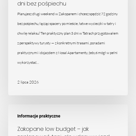
dni bez pośpiechu
weekend
–
Planujesz długi weekend w Zakopanem i chcesz spędzić 72 godziny
plan
bez pośpiechu, łącząc spacery po mieście, łatwe wycieczki w tatry i
3
chwilę relaksu? Ten praktyczny plan 3 dni w Tatrach przygotowałem
dni
z perspektywy turysty — z konkretnymi trasami, poradami
bez
praktycznymi i dojazdem z Nosal Apartamenty, żebyś mógł w pełni
pośpiechu
wykorzystać…
2 lipca 2026
Zakopane
Informacje praktyczne
low
budget
Zakopane low budget – jak