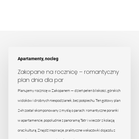
Zakopane
Apartamenty, nocleg
na
rocznicę
Zakopane na rocznicę – romantyczny
plan dnia dla par
–
romantyczny
Planujemy rocznicę w Zakopanem — dzień pełen bliskości, górskich
plan
widoków i drobnych niespodzianek, bez pośpiechu. Ten gotowy plan
dnia
24h został skomponowany z myślą o parach: romantyczne poranki
dla
w apartamencie, popołudnie z panoramą Tatr i wieczór z kolacją
par
oraz kulturą. Znajdź inspiracje, praktyczne wskazówki dojazdu z