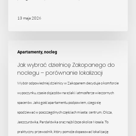
13 maja 2026
Jak
Apartamenty, nocleg
wybrać
dzielnicę
Jak wybrać dzielnicę Zakopanego do
noclegu – porównanie lokalizacji
Zakopanego
do
Wybór odpowiedniej dzielnicy w Zakopanem decyduje o komforcie
noclegu
wypoczynku, czasie dojazdów na szlaki i atmosferze wieczornych
–
spacerów. Jako gość apartamentu podpowiem, czego się
porównanie
spodziewać w poszczególnych częściach miasta: centrum, Olcza,
lokalizacji
Jaszczurówka, Pardałówka oraz najbliższe okolice Nosala. To
praktyczny przewodnik, który pomoże dopasować lokalizację