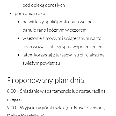
pod opieką dorosłych
pora dnia i roku:
największy spokój w strefach wellness
panuje rano i późnym wieczorem
w sezonie zimowym i świątecznym warto
rezerwować zabiegi spa z wyprzedzeniem
latem korzystaj z tarasów i stref relaksu na
świeżym powietrzu
Proponowany plan dnia
8:00 – Śniadanie w apartamencie lub restauracji na
miejscu
9:00 – Wyjście na górski szlak (np. Nosal, Giewont,
Dolina Kościeliska)