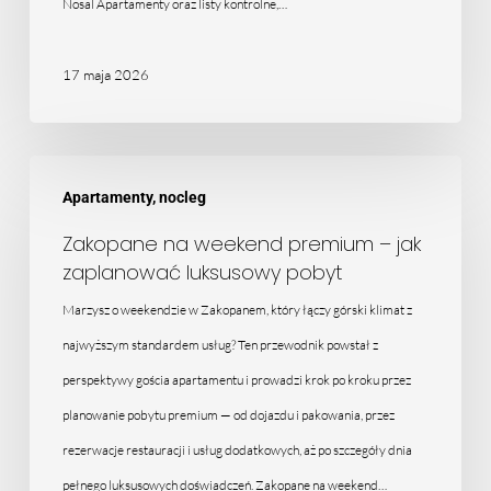
Nosal Apartamenty oraz listy kontrolne,…
17 maja 2026
Zakopane
Apartamenty, nocleg
na
weekend
Zakopane na weekend premium – jak
zaplanować luksusowy pobyt
premium
–
Marzysz o weekendzie w Zakopanem, który łączy górski klimat z
jak
najwyższym standardem usług? Ten przewodnik powstał z
zaplanować
perspektywy gościa apartamentu i prowadzi krok po kroku przez
luksusowy
planowanie pobytu premium — od dojazdu i pakowania, przez
pobyt
rezerwacje restauracji i usług dodatkowych, aż po szczegóły dnia
pełnego luksusowych doświadczeń. Zakopane na weekend…