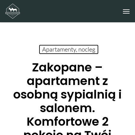
Skip
Men
to
main
content
Apartamenty, nocleg
Zakopane –
apartament z
osobną sypialnią i
salonem.
Komfortowe 2