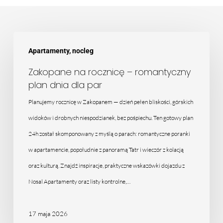
Zakopane
Apartamenty, nocleg
na
rocznicę
Zakopane na rocznicę – romantyczny
plan dnia dla par
–
romantyczny
Planujemy rocznicę w Zakopanem — dzień pełen bliskości, górskich
plan
widoków i drobnych niespodzianek, bez pośpiechu. Ten gotowy plan
dnia
24h został skomponowany z myślą o parach: romantyczne poranki
dla
w apartamencie, popołudnie z panoramą Tatr i wieczór z kolacją
par
oraz kulturą. Znajdź inspiracje, praktyczne wskazówki dojazdu z
Nosal Apartamenty oraz listy kontrolne,…
17 maja 2026