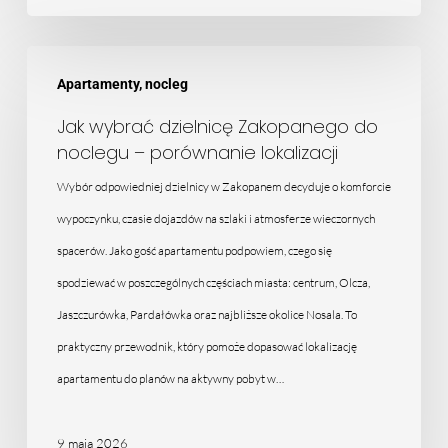
Jak
Apartamenty, nocleg
wybrać
dzielnicę
Jak wybrać dzielnicę Zakopanego do
noclegu – porównanie lokalizacji
Zakopanego
do
Wybór odpowiedniej dzielnicy w Zakopanem decyduje o komforcie
noclegu
wypoczynku, czasie dojazdów na szlaki i atmosferze wieczornych
–
spacerów. Jako gość apartamentu podpowiem, czego się
porównanie
spodziewać w poszczególnych częściach miasta: centrum, Olcza,
lokalizacji
Jaszczurówka, Pardałówka oraz najbliższe okolice Nosala. To
praktyczny przewodnik, który pomoże dopasować lokalizację
apartamentu do planów na aktywny pobyt w…
9 maja 2026