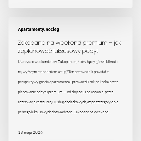
Zakopane
Apartamenty, nocleg
na
weekend
Zakopane na weekend premium – jak
zaplanować luksusowy pobyt
premium
–
Marzysz o weekendzie w Zakopanem, który łączy górski klimat z
jak
najwyższym standardem usług? Ten przewodnik powstał z
zaplanować
perspektywy gościa apartamentu i prowadzi krok po kroku przez
luksusowy
planowanie pobytu premium — od dojazdu i pakowania, przez
pobyt
rezerwacje restauracji i usług dodatkowych, aż po szczegóły dnia
pełnego luksusowych doświadczeń. Zakopane na weekend…
13 maja 2026