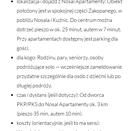
lokalizacja i dojazd z Nosal Apartamenty: Obiekt
położony jest w spokojnej części Zakopanego, w
pobliżu Nosala i Kuźnic. Do centrum można
dotrzeć pieszo w ok. 25 minut, autem w 7 minut.
Przy apartamentach dostępny jest parking dla
gości.
dla kogo: Rodziny, pary, seniorzy, osoby
podróżujące solo — wcześniejsze zameldowanie
przydatne szczególnie dla osób z dziećmi lub po
długiej podróży.
czas i dystans (jeśli dotyczy): Od dworca
PKP/PKS do Nosal Apartamenty ok. 3 km
(pieszo 35 min, autem 10 min).
koszty (orientacyjnie, jeśli to ma sens):