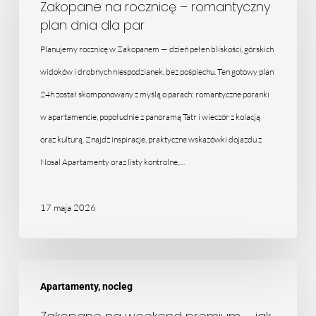
rocznicę
Zakopane na rocznicę – romantyczny
plan dnia dla par
–
romantyczny
Planujemy rocznicę w Zakopanem — dzień pełen bliskości, górskich
plan
widoków i drobnych niespodzianek, bez pośpiechu. Ten gotowy plan
dnia
24h został skomponowany z myślą o parach: romantyczne poranki
dla
w apartamencie, popołudnie z panoramą Tatr i wieczór z kolacją
par
oraz kulturą. Znajdź inspiracje, praktyczne wskazówki dojazdu z
Nosal Apartamenty oraz listy kontrolne,…
17 maja 2026
Zakopane
Apartamenty, nocleg
na
weekend