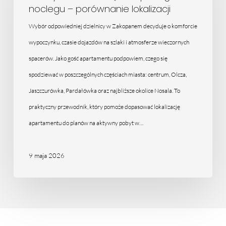
noclegu – porównanie lokalizacji
Zakopanego
do
Wybór odpowiedniej dzielnicy w Zakopanem decyduje o komforcie
noclegu
wypoczynku, czasie dojazdów na szlaki i atmosferze wieczornych
–
spacerów. Jako gość apartamentu podpowiem, czego się
porównanie
spodziewać w poszczególnych częściach miasta: centrum, Olcza,
lokalizacji
Jaszczurówka, Pardałówka oraz najbliższe okolice Nosala. To
praktyczny przewodnik, który pomoże dopasować lokalizację
apartamentu do planów na aktywny pobyt w…
9 maja 2026