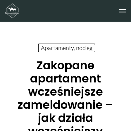
Skip
Men
to
main
content
Apartamenty, nocleg
Zakopane
apartament
wcześniejsze
zameldowanie –
jak działa