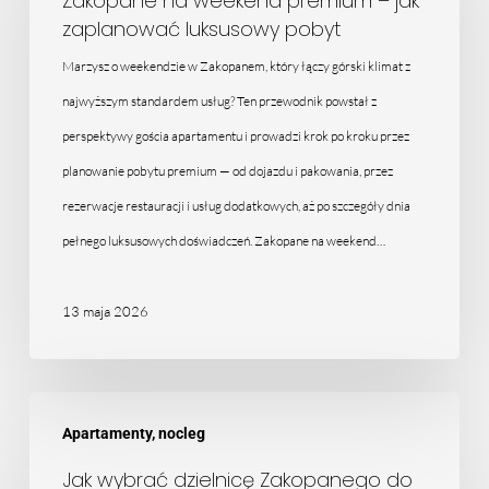
Zakopane na weekend premium – jak
zaplanować luksusowy pobyt
premium
–
Marzysz o weekendzie w Zakopanem, który łączy górski klimat z
jak
najwyższym standardem usług? Ten przewodnik powstał z
zaplanować
perspektywy gościa apartamentu i prowadzi krok po kroku przez
luksusowy
planowanie pobytu premium — od dojazdu i pakowania, przez
pobyt
rezerwacje restauracji i usług dodatkowych, aż po szczegóły dnia
pełnego luksusowych doświadczeń. Zakopane na weekend…
13 maja 2026
Jak
Apartamenty, nocleg
wybrać
dzielnicę
Jak wybrać dzielnicę Zakopanego do