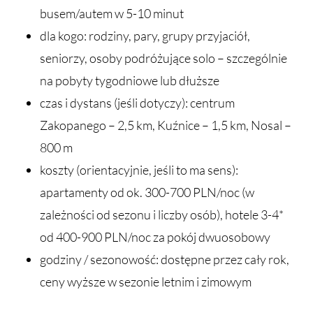
busem/autem w 5-10 minut
dla kogo: rodziny, pary, grupy przyjaciół,
seniorzy, osoby podróżujące solo – szczególnie
na pobyty tygodniowe lub dłuższe
czas i dystans (jeśli dotyczy): centrum
Zakopanego – 2,5 km, Kuźnice – 1,5 km, Nosal –
800 m
koszty (orientacyjnie, jeśli to ma sens):
apartamenty od ok. 300-700 PLN/noc (w
zależności od sezonu i liczby osób), hotele 3-4*
od 400-900 PLN/noc za pokój dwuosobowy
godziny / sezonowość: dostępne przez cały rok,
ceny wyższe w sezonie letnim i zimowym