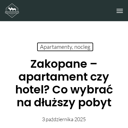
Skip
Men
to
main
content
Apartamenty, nocleg
Zakopane –
apartament czy
hotel? Co wybrać
na dłuższy pobyt
3 października 2025