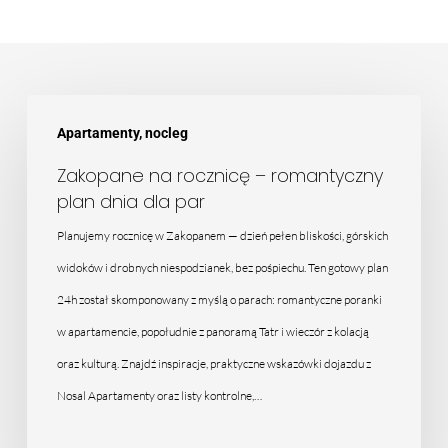
Zakopane
Apartamenty, nocleg
na
rocznicę
Zakopane na rocznicę – romantyczny
plan dnia dla par
–
romantyczny
Planujemy rocznicę w Zakopanem — dzień pełen bliskości, górskich
plan
widoków i drobnych niespodzianek, bez pośpiechu. Ten gotowy plan
dnia
24h został skomponowany z myślą o parach: romantyczne poranki
dla
w apartamencie, popołudnie z panoramą Tatr i wieczór z kolacją
par
oraz kulturą. Znajdź inspiracje, praktyczne wskazówki dojazdu z
Nosal Apartamenty oraz listy kontrolne,…