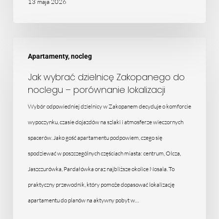
13 maja 2026
Jak
Apartamenty, nocleg
wybrać
dzielnicę
Jak wybrać dzielnicę Zakopanego do
noclegu – porównanie lokalizacji
Zakopanego
do
Wybór odpowiedniej dzielnicy w Zakopanem decyduje o komforcie
noclegu
wypoczynku, czasie dojazdów na szlaki i atmosferze wieczornych
–
spacerów. Jako gość apartamentu podpowiem, czego się
porównanie
spodziewać w poszczególnych częściach miasta: centrum, Olcza,
lokalizacji
Jaszczurówka, Pardałówka oraz najbliższe okolice Nosala. To
praktyczny przewodnik, który pomoże dopasować lokalizację
apartamentu do planów na aktywny pobyt w…