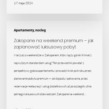
17 maja 2026
Zakopane
Apartamenty, nocleg
na
weekend
Zakopane na weekend premium – jak
zaplanować luksusowy pobyt
premium
–
Marzysz o weekendzie w Zakopanem, który łączy górski klimat z
jak
najwyższym standardem usług? Ten przewodnik powstał z
zaplanować
perspektywy gościa apartamentu i prowadzi krok po kroku przez
luksusowy
planowanie pobytu premium — od dojazdu i pakowania, przez
pobyt
rezerwacje restauracji i usług dodatkowych, aż po szczegóły dnia
pełnego luksusowych doświadczeń. Zakopane na weekend…