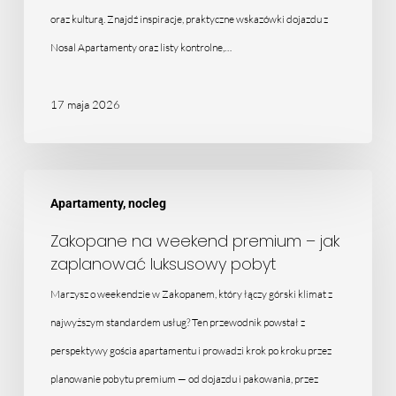
par
oraz kulturą. Znajdź inspiracje, praktyczne wskazówki dojazdu z
Nosal Apartamenty oraz listy kontrolne,…
17 maja 2026
Zakopane
Apartamenty, nocleg
na
weekend
Zakopane na weekend premium – jak
zaplanować luksusowy pobyt
premium
–
Marzysz o weekendzie w Zakopanem, który łączy górski klimat z
jak
najwyższym standardem usług? Ten przewodnik powstał z
zaplanować
perspektywy gościa apartamentu i prowadzi krok po kroku przez
luksusowy
planowanie pobytu premium — od dojazdu i pakowania, przez