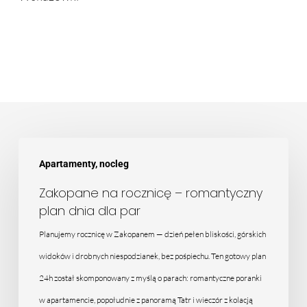
Zakopane
Apartamenty, nocleg
na
rocznicę
Zakopane na rocznicę – romantyczny
plan dnia dla par
–
romantyczny
Planujemy rocznicę w Zakopanem — dzień pełen bliskości, górskich
plan
widoków i drobnych niespodzianek, bez pośpiechu. Ten gotowy plan
dnia
24h został skomponowany z myślą o parach: romantyczne poranki
dla
w apartamencie, popołudnie z panoramą Tatr i wieczór z kolacją