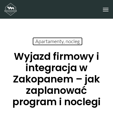
Skip
Men
to
main
content
Apartamenty, nocleg
Wyjazd firmowy i
integracja w
Zakopanem – jak
zaplanować
program i noclegi