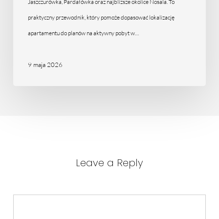
lokalizacji
Jaszczurówka, Pardałówka oraz najbliższe okolice Nosala. To
praktyczny przewodnik, który pomoże dopasować lokalizację
apartamentu do planów na aktywny pobyt w…
9 maja 2026
Leave a Reply