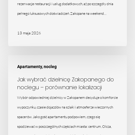
pobyt
rezerwacje restauracji i usług dodatkowych, aż po szczegóły dnia
pełnego luksusowych doświadczeń. Zakopane na weekend…
13 maja 2026
Jak
Apartamenty, nocleg
wybrać
dzielnicę
Jak wybrać dzielnicę Zakopanego do
noclegu – porównanie lokalizacji
Zakopanego
do
Wybór odpowiedniej dzielnicy w Zakopanem decyduje o komforcie
noclegu
wypoczynku, czasie dojazdów na szlaki i atmosferze wieczornych
–
spacerów. Jako gość apartamentu podpowiem, czego się
porównanie
spodziewać w poszczególnych częściach miasta: centrum, Olcza,