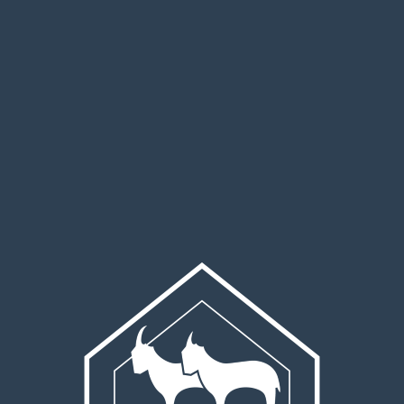
Nosal Apartamenty to wygodna baza blisko stoków i centrum
raz przystanków transportu publicznego dotrzecie pieszo l
poniżej)
wypoczynku, osoby ceniące relaks w górach, seniorzy
ndywidualni lub małe grupy
eny i gabinety spa — od 5 do 20 minut samochodem; Termy Bani
25–40 minut samochodem
0–120 PLN/os. (zależnie od obiektu i sezonu); masaż 60–90 mi
a): 150–600 PLN za osobę w zależności od zakresu
 przez cały rok, ale w sezonie zimowym i w weekendy warto
ny zewnętrzne funkcjonują w standardowym trybie obiektó
ch obiektów