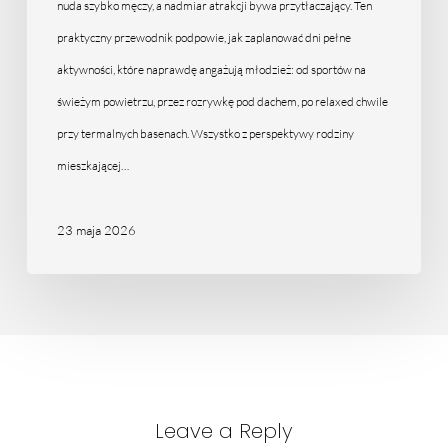
które
nuda szybko męczy, a nadmiar atrakcji bywa przytłaczający. Ten
naprawdę
praktyczny przewodnik podpowie, jak zaplanować dni pełne
działają
aktywności, które naprawdę angażują młodzież: od sportów na
świeżym powietrzu, przez rozrywkę pod dachem, po relaxed chwile
przy termalnych basenach. Wszystko z perspektywy rodziny
mieszkającej…
23 maja 2026
Leave a Reply