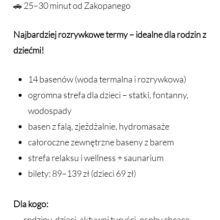
🚗 25–30 minut od Zakopanego
Najbardziej rozrywkowe termy – idealne dla rodzin z
dziećmi!
14 basenów (woda termalna i rozrywkowa)
ogromna strefa dla dzieci – statki, fontanny,
wodospady
basen z falą, zjeżdżalnie, hydromasaże
całoroczne zewnętrzne baseny z barem
strefa relaksu i wellness + saunarium
bilety: 89–139 zł (dzieci 69 zł)
Dla kogo:
→ rodziny, dzieci, aktywni turyści, osoby chcące