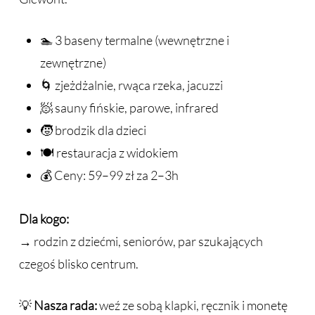
🏊 3 baseny termalne (wewnętrzne i
zewnętrzne)
🌀 zjeżdżalnie, rwąca rzeka, jacuzzi
🧖 sauny fińskie, parowe, infrared
🧒 brodzik dla dzieci
🍽️ restauracja z widokiem
💰 Ceny: 59–99 zł za 2–3h
Dla kogo:
→ rodzin z dziećmi, seniorów, par szukających
czegoś blisko centrum.
💡
Nasza rada:
weź ze sobą klapki, ręcznik i monetę