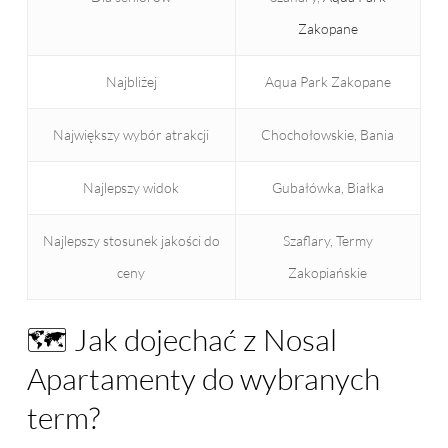
Zakopane
Najbliżej
Aqua Park Zakopane
Największy wybór atrakcji
Chochołowskie, Bania
Najlepszy widok
Gubałówka, Białka
Najlepszy stosunek jakości do
Szaflary, Termy
ceny
Zakopiańskie
🗺️ Jak dojechać z Nosal
Apartamenty do wybranych
term?