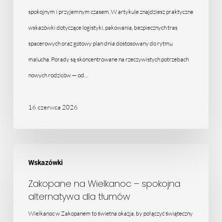
spokojny
spokojnym i przyjemnym czasem. W artykule znajdziesz praktyczne
wyjazd
wskazówki dotyczące logistyki, pakowania, bezpiecznych tras
spacerowych oraz gotowy plan dnia dostosowany do rytmu
malucha. Porady są skoncentrowane na rzeczywistych potrzebach
nowych rodziców — od…
16 czerwca 2026
Zakopane
Wskazówki
na
Wielkanoc
Zakopane na Wielkanoc – spokojna
alternatywa dla tłumów
–
spokojna
Wielkanoc w Zakopanem to świetna okazja, by połączyć świąteczny