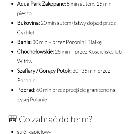
Aqua Park Zakopane:
5 min autem, 15 min
pieszo
Bukovina:
20 min autem (łatwy dojazd przez
Cyrhlę)
Bania:
30 min – przez Poronin i Białkę
Chochołowskie:
25 min – przez Kościelisko lub
Witów
Szaflary / Gorący Potok:
30–35 min przez
Poronin
Poprad:
60 min przez przejście graniczne na
Łysej Polanie
🎒 Co zabrać do term?
strój kąpielowy