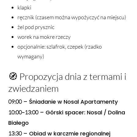
klapki
ręcznik (czasem można wypożyczyć na miejscu)
żel pod prysznic
worek na mokre rzeczy
opcjonalnie: szlafrok, czepek (rzadko
wymagany)
🧭 Propozycja dnia z termami i
zwiedzaniem
– Śniadanie w Nosal Apartamenty
09:00
– Górski spacer: Nosal / Dolina
10:00–13:00
Białego
– Obiad w karczmie regionalnej
13:30