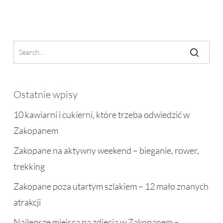
Ostatnie wpisy
10 kawiarni i cukierni, które trzeba odwiedzić w
Zakopanem
Zakopane na aktywny weekend – bieganie, rower,
trekking
Zakopane poza utartym szlakiem – 12 mało znanych
atrakcji
Najlepsze miejsca na zdjęcia w Zakopanem –