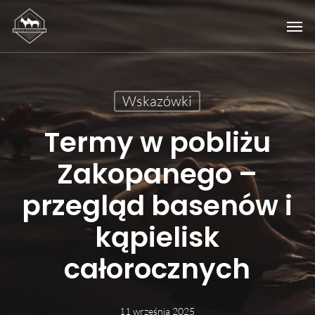
Skip
Men
to
main
content
Wskazówki
Termy w pobliżu
Zakopanego –
przegląd basenów i
kąpielisk
całorocznych
11 września 2025