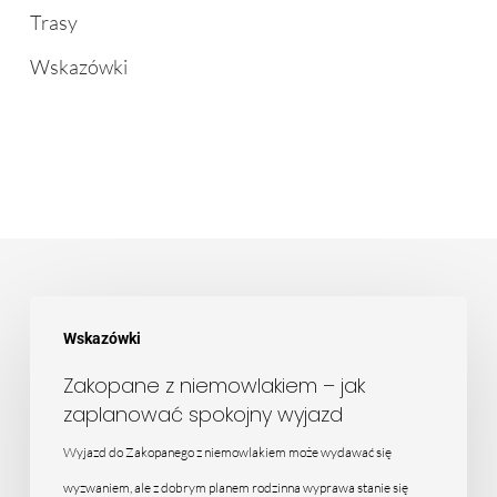
Trasy
Wskazówki
Zakopane
Wskazówki
z
niemowlakiem
Zakopane z niemowlakiem – jak
zaplanować spokojny wyjazd
–
jak
Wyjazd do Zakopanego z niemowlakiem może wydawać się
zaplanować
wyzwaniem, ale z dobrym planem rodzinna wyprawa stanie się