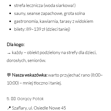
strefa lecznicza (woda siarkowa!)
sauny, seanse zapachowe, grota solna
gastronomia, kawiarnia, tarasy z widokiem
bilety: 89–139 zł (dzieci taniej)
Dla kogo:
→ każdy – obiekt podzielony na strefy dla dzieci,
dorosłych, seniorów.
💬
Nasza wskazówka:
warto przyjechać rano (8:00–
10:00) – mniej tłoczno i taniej.
5. 🧖‍♀️ Gorący Potok
📍 Szaflary, ul. Osiedle Nowe 45