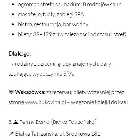
ogromna strefa saunarium: 8 rodzajów saun
masaże, rytuały, zabiegi SPA
bistro, restauracja, bar wodny
bilety: 89–129 zł (w zależności od czasu i stref)
Dla kogo:
→ rodziny z dziećmi, grupy znajomych, pary
szukające wypoczynku SPA.
💬
Wskazówka:
zarezerwuj bilety wcześniej przez
stronę
www.bukovina.pl
– w sezonie kolejki do kas!
3. 🌋 Termy Bania (Białka Tatrzańska)
📍 Białka Tatrzańska, ul. Środkowa 181