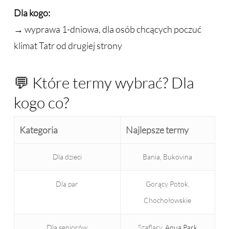
Dla kogo:
→ wyprawa 1-dniowa, dla osób chcących poczuć
klimat Tatr od drugiej strony
💬 Które termy wybrać? Dla
kogo co?
Kategoria
Najlepsze termy
Dla dzieci
Bania, Bukovina
Dla par
Gorący Potok,
Chochołowskie
Dla seniorów
Szaflary,
Aqua Park