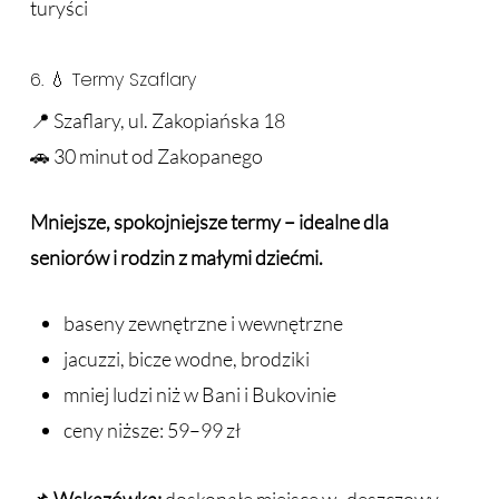
turyści
6. 💧 Termy Szaflary
📍 Szaflary, ul. Zakopiańska 18
🚗 30 minut od Zakopanego
Mniejsze, spokojniejsze termy – idealne dla
seniorów i rodzin z małymi dziećmi.
baseny zewnętrzne i wewnętrzne
jacuzzi, bicze wodne, brodziki
mniej ludzi niż w Bani i Bukovinie
ceny niższe: 59–99 zł