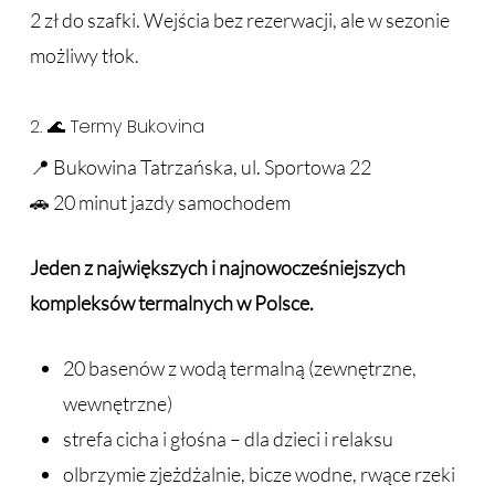
2 zł do szafki. Wejścia bez rezerwacji, ale w sezonie
możliwy tłok.
2. 🌊 Termy Bukovina
📍 Bukowina Tatrzańska, ul. Sportowa 22
🚗 20 minut jazdy samochodem
Jeden z największych i najnowocześniejszych
kompleksów termalnych w Polsce.
20 basenów z wodą termalną (zewnętrzne,
wewnętrzne)
strefa cicha i głośna – dla dzieci i relaksu
olbrzymie zjeżdżalnie, bicze wodne, rwące rzeki