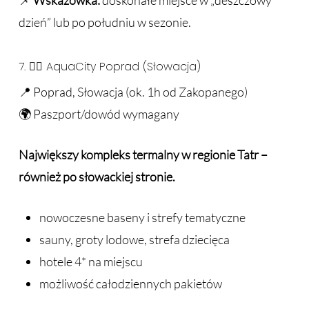
📌
Wskazówka:
doskonałe miejsce w „deszczowy
dzień” lub po południu w sezonie.
7. 🏊‍♂️ AquaCity Poprad (Słowacja)
📍 Poprad, Słowacja (ok. 1h od Zakopanego)
🌍 Paszport/dowód wymagany
Największy kompleks termalny w regionie Tatr –
również po słowackiej stronie.
nowoczesne baseny i strefy tematyczne
sauny, groty lodowe, strefa dziecięca
hotele 4* na miejscu
możliwość całodziennych pakietów