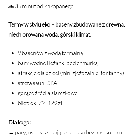
🚗 35 minut od Zakopanego
Termy w stylu eko – baseny zbudowane z drewna,
niechlorowana woda, górski klimat.
9 basenów z wodą termalną
bary wodne i leżanki pod chmurką
atrakcje dla dzieci (mini zjeżdżalnie, fontanny)
strefa saun i SPA
gorące źródła siarczkowe
bilet: ok. 79–129 zł
Dla kogo:
→ pary, osoby szukające relaksu bez hałasu, eko-