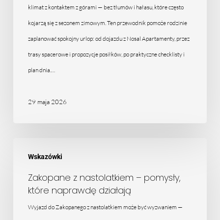
alternatywa
klimat z kontaktem z górami — bez tłumów i hałasu, które często
dla
kojarzą się z sezonem zimowym. Ten przewodnik pomoże rodzinie
tłumów
zaplanować spokojny urlop: od dojazdu z Nosal Apartamenty, przez
trasy spacerowe i propozycje posiłków, po praktyczne checklisty i
plan dnia.…
29 maja 2026
Zakopane
Wskazówki
z
nastolatkiem
Zakopane z nastolatkiem – pomysły,
które naprawdę działają
–
pomysły,
Wyjazd do Zakopanego z nastolatkiem może być wyzwaniem —