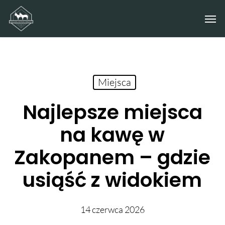
Skip
Men
to
main
content
Miejsca
Najlepsze miejsca
na kawę w
Zakopanem – gdzie
usiąść z widokiem
14 czerwca 2026