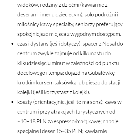
widoków, rodziny z dziećmi (kawiarnie z
deserami i menu dziecięcym), solo podróżni i
miłośnicy kawy specialty, seniorzy preferujący
spokojniejsze miejsca z wygodnym dostępem.
czas i dystans (jeśli dotyczy): spacer z Nosal do
centrum zwykle zajmuje od kilkunastu do
kilkudziesięciu minut w zależności od punktu
docelowego i tempa; dojazd na Gubałówkę
krótkim kursem taksówką lub pieszo do stacji
kolejki (jeśli korzystasz z kolejki).
koszty (orientacyjnie, jeśli to ma sens): kawa w
centrum i przy atrakcjach turystycznych od
~10–18 PLN za espresso/małą kawę; napoje
specjalne i deser 15–35 PLN; kawiarnie