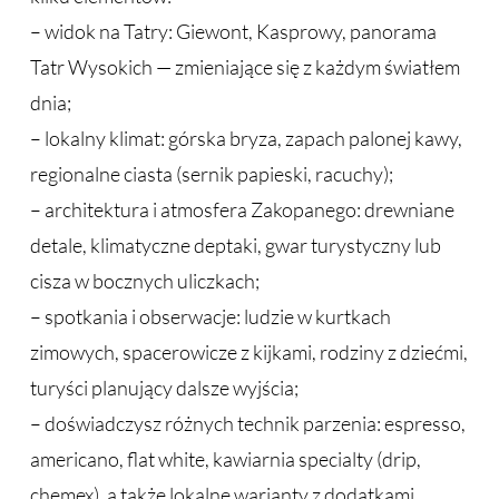
– widok na Tatry: Giewont, Kasprowy, panorama
Tatr Wysokich — zmieniające się z każdym światłem
dnia;
– lokalny klimat: górska bryza, zapach palonej kawy,
regionalne ciasta (sernik papieski, racuchy);
– architektura i atmosfera Zakopanego: drewniane
detale, klimatyczne deptaki, gwar turystyczny lub
cisza w bocznych uliczkach;
– spotkania i obserwacje: ludzie w kurtkach
zimowych, spacerowicze z kijkami, rodziny z dziećmi,
turyści planujący dalsze wyjścia;
– doświadczysz różnych technik parzenia: espresso,
americano, flat white, kawiarnia specialty (drip,
chemex), a także lokalne warianty z dodatkami