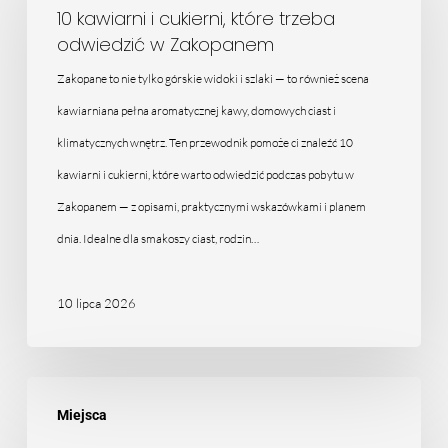
i
10 kawiarni i cukierni, które trzeba
odwiedzić w Zakopanem
cukierni,
które
Zakopane to nie tylko górskie widoki i szlaki — to również scena
trzeba
kawiarniana pełna aromatycznej kawy, domowych ciast i
odwiedzić
klimatycznych wnętrz. Ten przewodnik pomoże ci znaleźć 10
w
kawiarni i cukierni, które warto odwiedzić podczas pobytu w
Zakopanem
Zakopanem — z opisami, praktycznymi wskazówkami i planem
dnia. Idealne dla smakoszy ciast, rodzin…
10 lipca 2026
Zakopane
Miejsca
dla