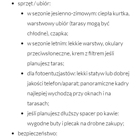
sprzęt / ubiór:
w sezonie jesienno-zimowym: ciepła kurtka,
warstwowy ubiór (tarasy mogą być
chłodne), czapka;
w sezonie letnim: lekkie warstwy, okulary
przeciwsłoneczne, krem z filtrem jeśli
planujesz taras;
dla fotoentuzjastów: lekki statyw lub dobrej
jakości telefon/aparat; panoramiczne kadry
najlepiej wychodzą przy oknach i na
tarasach;
jeśli planujesz dłuższy spacer po kawie:
wygodne buty i plecak na drobne zakupy;
bezpieczeństwo: