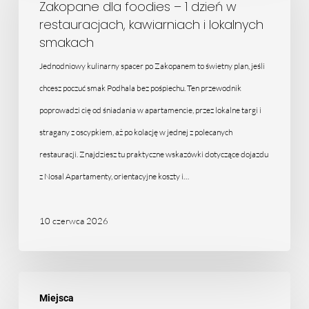
foodies
Zakopane dla foodies – 1 dzień w
restauracjach, kawiarniach i lokalnych
–
smakach
1
Jednodniowy kulinarny spacer po Zakopanem to świetny plan, jeśli
dzień
chcesz poczuć smak Podhala bez pośpiechu. Ten przewodnik
w
poprowadzi cię od śniadania w apartamencie, przez lokalne targi i
restauracjach,
stragany z oscypkiem, aż po kolację w jednej z polecanych
kawiarniach
restauracji. Znajdziesz tu praktyczne wskazówki dotyczące dojazdu
i
z Nosal Apartamenty, orientacyjne koszty i…
lokalnych
smakach
10 czerwca 2026
Architektura
Miejsca
Zakopanego