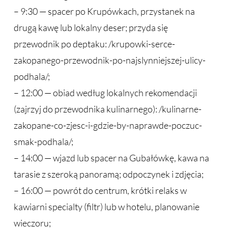
– 9:30 — spacer po Krupówkach, przystanek na
drugą kawę lub lokalny deser; przyda się
przewodnik po deptaku: /krupowki-serce-
zakopanego-przewodnik-po-najslynniejszej-ulicy-
podhala/;
– 12:00 — obiad według lokalnych rekomendacji
(zajrzyj do przewodnika kulinarnego): /kulinarne-
zakopane-co-zjesc-i-gdzie-by-naprawde-poczuc-
smak-podhala/;
– 14:00 — wjazd lub spacer na Gubałówkę, kawa na
tarasie z szeroką panoramą; odpoczynek i zdjęcia;
– 16:00 — powrót do centrum, krótki relaks w
kawiarni specialty (filtr) lub w hotelu, planowanie
wieczoru;