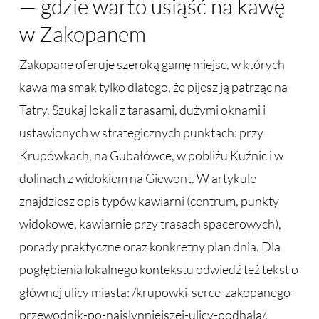
— gdzie warto usiąść na kawę
w Zakopanem
Zakopane oferuje szeroką gamę miejsc, w których
kawa ma smak tylko dlatego, że pijesz ją patrząc na
Tatry. Szukaj lokali z tarasami, dużymi oknami i
ustawionych w strategicznych punktach: przy
Krupówkach, na Gubałówce, w pobliżu Kuźnic i w
dolinach z widokiem na Giewont. W artykule
znajdziesz opis typów kawiarni (centrum, punkty
widokowe, kawiarnie przy trasach spacerowych),
porady praktyczne oraz konkretny plan dnia. Dla
pogłębienia lokalnego kontekstu odwiedź też tekst o
głównej ulicy miasta: /krupowki-serce-zakopanego-
przewodnik-po-najslynniejszej-ulicy-podhala/.