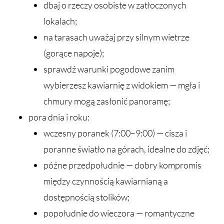
dbaj o rzeczy osobiste w zatłoczonych
lokalach;
na tarasach uważaj przy silnym wietrze
(gorące napoje);
sprawdź warunki pogodowe zanim
wybierzesz kawiarnię z widokiem — mgła i
chmury mogą zasłonić panoramę;
pora dnia i roku:
wczesny poranek (7:00–9:00) — cisza i
poranne światło na górach, idealne do zdjęć;
późne przedpołudnie — dobry kompromis
między czynnością kawiarnianą a
dostępnością stolików;
popołudnie do wieczora — romantyczne