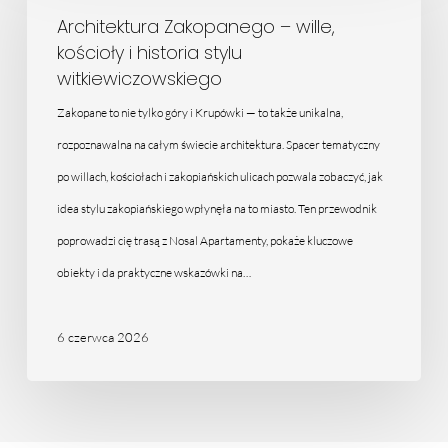
–
Architektura Zakopanego – wille,
kościoły i historia stylu
wille,
witkiewiczowskiego
kościoły
Zakopane to nie tylko góry i Krupówki — to także unikalna,
i
rozpoznawalna na całym świecie architektura. Spacer tematyczny
historia
po willach, kościołach i zakopiańskich ulicach pozwala zobaczyć, jak
stylu
idea stylu zakopiańskiego wpłynęła na to miasto. Ten przewodnik
witkiewiczowskiego
poprowadzi cię trasą z Nosal Apartamenty, pokaże kluczowe
obiekty i da praktyczne wskazówki na…
6 czerwca 2026