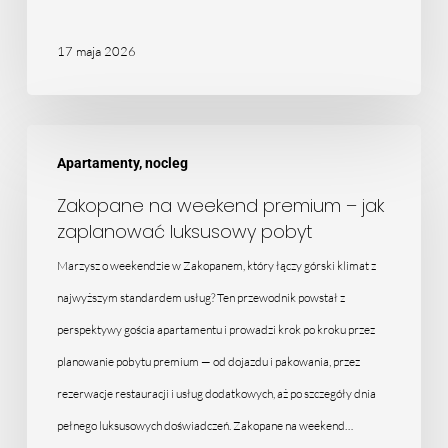
17 maja 2026
Zakopane
Apartamenty, nocleg
na
weekend
Zakopane na weekend premium – jak
zaplanować luksusowy pobyt
premium
–
Marzysz o weekendzie w Zakopanem, który łączy górski klimat z
jak
najwyższym standardem usług? Ten przewodnik powstał z
zaplanować
perspektywy gościa apartamentu i prowadzi krok po kroku przez
luksusowy
planowanie pobytu premium — od dojazdu i pakowania, przez
pobyt
rezerwacje restauracji i usług dodatkowych, aż po szczegóły dnia
pełnego luksusowych doświadczeń. Zakopane na weekend…