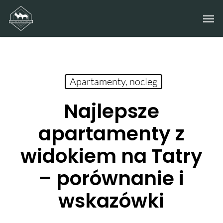
Skip
Men
to
main
content
Apartamenty, nocleg
Najlepsze
apartamenty z
widokiem na Tatry
– porównanie i
wskazówki