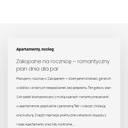
Zakopane
Apartamenty, nocleg
na
rocznicę
Zakopane na rocznicę – romantyczny
plan dnia dla par
–
romantyczny
Planujemy rocznicę w Zakopanem — dzień pełen bliskości, górskich
plan
widoków i drobnych niespodzianek, bez pośpiechu. Ten gotowy plan
dnia
24h został skomponowany z myślą o parach: romantyczne poranki
dla
w apartamencie, popołudnie z panoramą Tatr i wieczór z kolacją
par
oraz kulturą. Znajdź inspiracje, praktyczne wskazówki dojazdu z
Nosal Apartamenty oraz listy kontrolne,…