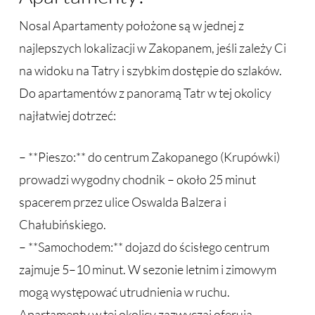
Nosal Apartamenty położone są w jednej z
najlepszych lokalizacji w Zakopanem, jeśli zależy Ci
na widoku na Tatry i szybkim dostępie do szlaków.
Do apartamentów z panoramą Tatr w tej okolicy
najłatwiej dotrzeć:
– **Pieszo:** do centrum Zakopanego (Krupówki)
prowadzi wygodny chodnik – około 25 minut
spacerem przez ulice Oswalda Balzera i
Chałubińskiego.
– **Samochodem:** dojazd do ścisłego centrum
zajmuje 5–10 minut. W sezonie letnim i zimowym
mogą występować utrudnienia w ruchu.
Apartamenty w tej okolicy zazwyczaj oferują