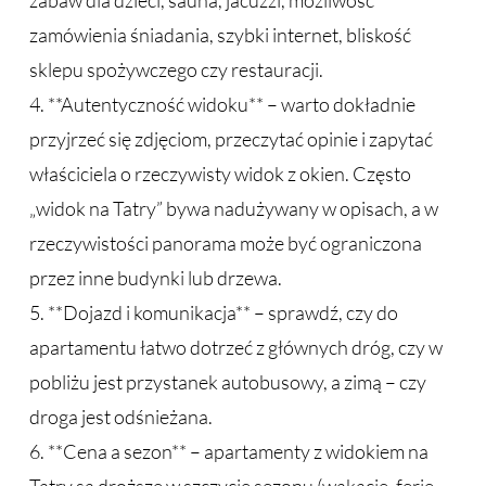
zabaw dla dzieci, sauna, jacuzzi, możliwość
zamówienia śniadania, szybki internet, bliskość
sklepu spożywczego czy restauracji.
4. **Autentyczność widoku** – warto dokładnie
przyjrzeć się zdjęciom, przeczytać opinie i zapytać
właściciela o rzeczywisty widok z okien. Często
„widok na Tatry” bywa nadużywany w opisach, a w
rzeczywistości panorama może być ograniczona
przez inne budynki lub drzewa.
5. **Dojazd i komunikacja** – sprawdź, czy do
apartamentu łatwo dotrzeć z głównych dróg, czy w
pobliżu jest przystanek autobusowy, a zimą – czy
droga jest odśnieżana.
6. **Cena a sezon** – apartamenty z widokiem na