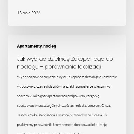
13 maja 2026
Jak
Apartamenty, nocleg
wybrać
dzielnicę
Jak wybrać dzielnicę Zakopanego do
noclegu – porównanie lokalizacji
Zakopanego
do
Wybór odpowiedniej dzielnicy w Zakopanem decyduje o komforcie
noclegu
wypoczynku, czasie dojazdów na szlaki i atmosferze wieczornych
–
spacerów. Jako gość apartamentu podpowiem, czego się
porównanie
spodziewać w poszczególnych częściach miasta: centrum, Olcza,
lokalizacji
Jaszczurówka, Pardałówka oraz najbliższe okolice Nosala. To
praktyczny przewodnik, który pomoże dopasować lokalizację