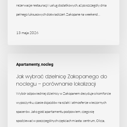
pobyt
rezerwacje restauracji i usług dodatkowych, aż po szczegóły dnia
pełnego luksusowych doświadczeń. Zakopane na weekend…
13 maja 2026
Jak
Apartamenty, nocleg
wybrać
dzielnicę
Jak wybrać dzielnicę Zakopanego do
noclegu – porównanie lokalizacji
Zakopanego
do
Wybór odpowiedniej dzielnicy w Zakopanem decyduje o komforcie
noclegu
wypoczynku, czasie dojazdów na szlaki i atmosferze wieczornych
–
spacerów. Jako gość apartamentu podpowiem, czego się
porównanie
spodziewać w poszczególnych częściach miasta: centrum, Olcza,