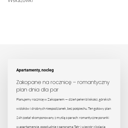
Wskazówki
Zakopane
Apartamenty, nocleg
na
rocznicę
Zakopane na rocznicę – romantyczny
plan dnia dla par
–
romantyczny
Planujemy rocznicę w Zakopanem — dzień pełen bliskości, górskich
plan
widoków i drobnych niespodzianek, bez pośpiechu. Ten gotowy plan
dnia
24h został skomponowany z myślą o parach: romantyczne poranki
dla
w apartamencie, popołudnie z panoramą Tatr i wieczór z kolacją