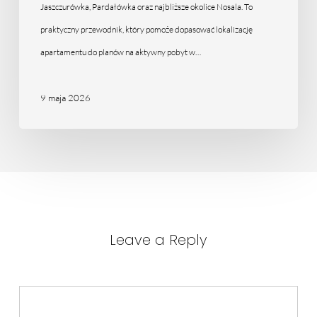
lokalizacji
Jaszczurówka, Pardałówka oraz najbliższe okolice Nosala. To
praktyczny przewodnik, który pomoże dopasować lokalizację
apartamentu do planów na aktywny pobyt w…
9 maja 2026
Leave a Reply