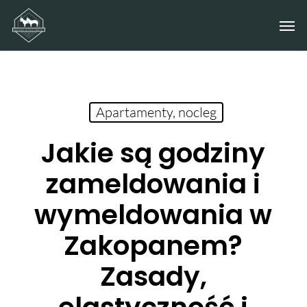
Skip
Men
to
main
content
Apartamenty, nocleg
Jakie są godziny
zameldowania i
wymeldowania w
Zakopanem?
Zasady,