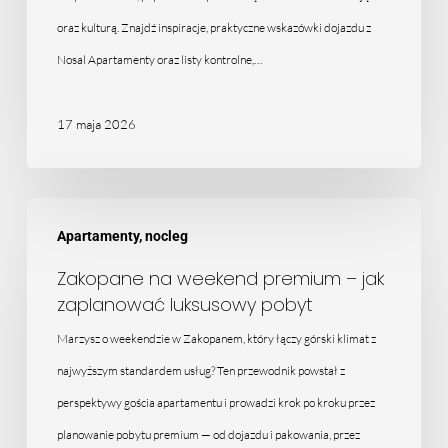
par
oraz kulturą. Znajdź inspiracje, praktyczne wskazówki dojazdu z
Nosal Apartamenty oraz listy kontrolne,…
17 maja 2026
Zakopane
Apartamenty, nocleg
na
weekend
Zakopane na weekend premium – jak
zaplanować luksusowy pobyt
premium
–
Marzysz o weekendzie w Zakopanem, który łączy górski klimat z
jak
najwyższym standardem usług? Ten przewodnik powstał z
zaplanować
perspektywy gościa apartamentu i prowadzi krok po kroku przez
luksusowy
planowanie pobytu premium — od dojazdu i pakowania, przez