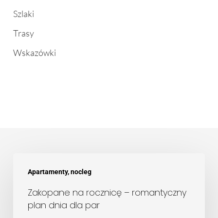
Szlaki
Trasy
Wskazówki
Zakopane
Apartamenty, nocleg
na
rocznicę
Zakopane na rocznicę – romantyczny
plan dnia dla par
–