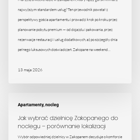
–
jak
najwyższym standardem usług? Ten przewodnik powstał z
zaplanować
perspektywy gościa apartamentu i prowadzi krok po kroku przez
luksusowy
planowanie pobytu premium — od dojazdu i pakowania, przez
pobyt
rezerwacje restauracji i usług dodatkowych, aż po szczegóły dnia
pełnego luksusowych doświadczeń. Zakopane na weekend…
13 maja 2026
Jak
Apartamenty, nocleg
wybrać
dzielnicę
Jak wybrać dzielnicę Zakopanego do
noclegu – porównanie lokalizacji
Zakopanego
do
Wybór odpowiedniej dzielnicy w Zakopanem decyduje o komforcie