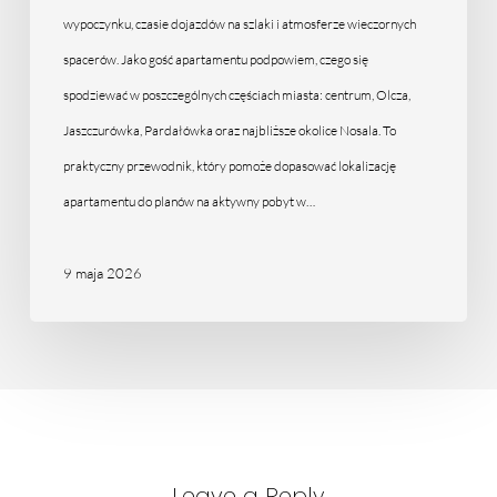
noclegu
wypoczynku, czasie dojazdów na szlaki i atmosferze wieczornych
–
spacerów. Jako gość apartamentu podpowiem, czego się
porównanie
spodziewać w poszczególnych częściach miasta: centrum, Olcza,
lokalizacji
Jaszczurówka, Pardałówka oraz najbliższe okolice Nosala. To
praktyczny przewodnik, który pomoże dopasować lokalizację
apartamentu do planów na aktywny pobyt w…
9 maja 2026
Leave a Reply