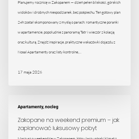
romantyczny
Planujemy rocznicę w Zakopanem — dzień pełen bliskości, górskich
plan
widoków i drobnych niespodzianek, bez pośpiechu. Ten gotowy plan
dnia
24h został skomponowany z myślą o parach: romantyczne poranki
dla
w apartamencie, popołudnie z panoramą Tatr i wieczór z kolacją
par
oraz kulturą. Znajdź inspiracje, praktyczne wskazówki dojazdu z
Nosal Apartamenty oraz listy kontrolne,…
17 maja 2026
Zakopane
Apartamenty, nocleg
na
weekend
Zakopane na weekend premium – jak
zaplanować luksusowy pobyt
premium
Marzysz o weekendzie w Zakopanem, który łączy górski klimat z