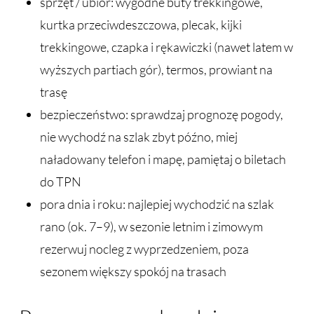
sprzęt / ubiór: wygodne buty trekkingowe,
kurtka przeciwdeszczowa, plecak, kijki
trekkingowe, czapka i rękawiczki (nawet latem w
wyższych partiach gór), termos, prowiant na
trasę
bezpieczeństwo: sprawdzaj prognozę pogody,
nie wychodź na szlak zbyt późno, miej
naładowany telefon i mapę, pamiętaj o biletach
do TPN
pora dnia i roku: najlepiej wychodzić na szlak
rano (ok. 7–9), w sezonie letnim i zimowym
rezerwuj nocleg z wyprzedzeniem, poza
sezonem większy spokój na trasach