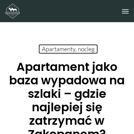
Skip
Men
to
main
content
Apartamenty, nocleg
Apartament jako
baza wypadowa na
szlaki – gdzie
najlepiej się
zatrzymać w