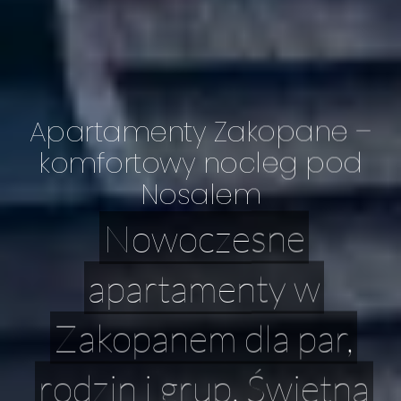
Apartamenty Zakopane –
komfortowy nocleg pod
Nosalem
Nowoczesne
apartamenty w
Zakopanem dla par,
rodzin i grup. Świetna